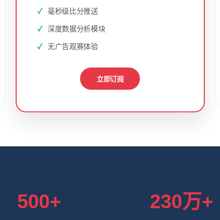
毫秒级比分推送
深度数据分析模块
无广告观赛体验
立即订阅
500+
230万+