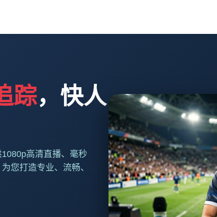
追踪
，快人
080p高清直播、毫秒
，为您打造专业、流畅、