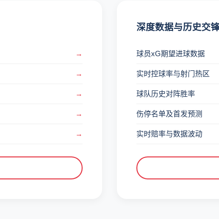
深度数据与历史交
球员xG期望进球数据
实时控球率与射门热区
球队历史对阵胜率
伤停名单及首发预测
实时赔率与数据波动