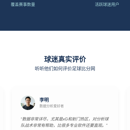
覆盖赛事数量
活跃球迷用户
球迷真实评价
听听他们如何评价足球比分网
李明
数据分析爱好者
“数据非常详尽，尤其是xG和射门热区，对分析球
队战术非常有帮助，比很多专业软件还要直观。”