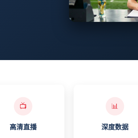
📺
📊
高清直播
深度数据