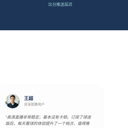
比分推送延迟
王超
资深观赛用户
“高清直播非常稳定，基本没有卡顿。订阅了球迷
版后，每天看球的体验提升了一个档次，值得推