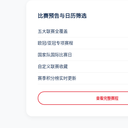
比赛预告与日历筛选
五大联赛全覆盖
欧冠/亚冠专项赛程
国家队国际比赛日
自定义联赛收藏
赛季积分榜实时更新
查看完整赛程