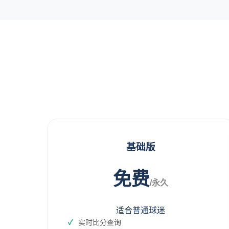
基础版
免费
/永久
适合普通球迷
实时比分查询