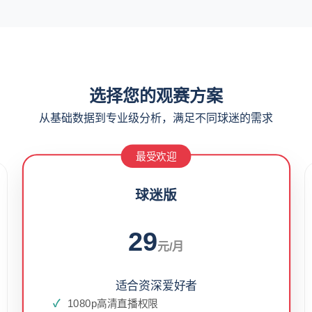
选择您的观赛方案
从基础数据到专业级分析，满足不同球迷的需求
最受欢迎
球迷版
29
元/月
适合资深爱好者
1080p高清直播权限