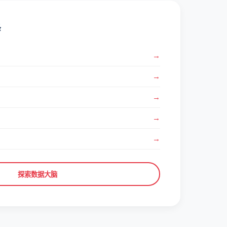
锋
探索数据大脑