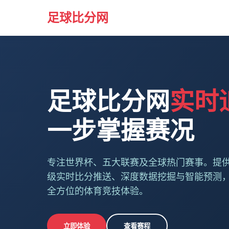
足球比分网
足球比分网
实时
一步掌握赛况
专注世界杯、五大联赛及全球热门赛事。提供1
级实时比分推送、深度数据挖掘与智能预测
全方位的体育竞技体验。
立即体验
查看赛程